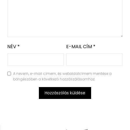
NÉV
*
E-MAIL CÍM
*
A nevem, e-mail címem, és weboldalcímem mentése a
böngészőben a következő hozzászólásomhoz.